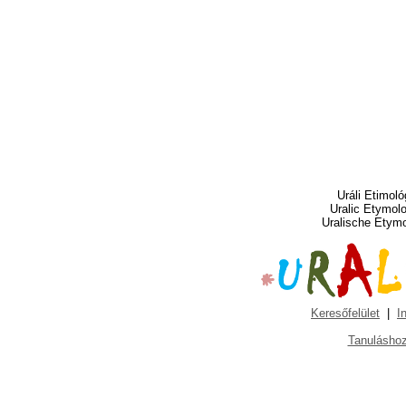
Uráli Etimoló
Uralic Etymol
Uralische Etym
Keresőfelület
|
I
Tanuláshoz