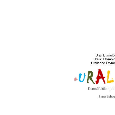
Uráli Etimoló
Uralic Etymol
Uralische Etym
Keresőfelület
|
I
Tanuláshoz