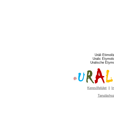
Uráli Etimoló
Uralic Etymol
Uralische Etym
Keresőfelület
|
I
Tanuláshoz