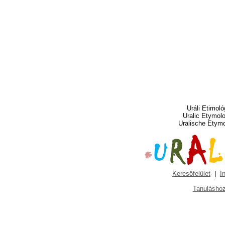
Uráli Etimoló
Uralic Etymol
Uralische Etym
Keresőfelület
|
I
Tanuláshoz