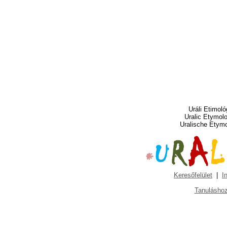
Uráli Etimoló
Uralic Etymol
Uralische Etym
Keresőfelület
|
I
Tanuláshoz