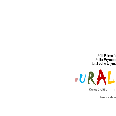
Uráli Etimoló
Uralic Etymol
Uralische Etym
Keresőfelület
|
I
Tanuláshoz