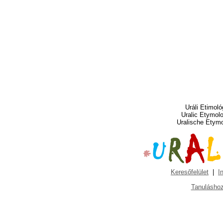
Uráli Etimoló
Uralic Etymol
Uralische Etym
Keresőfelület
|
I
Tanuláshoz