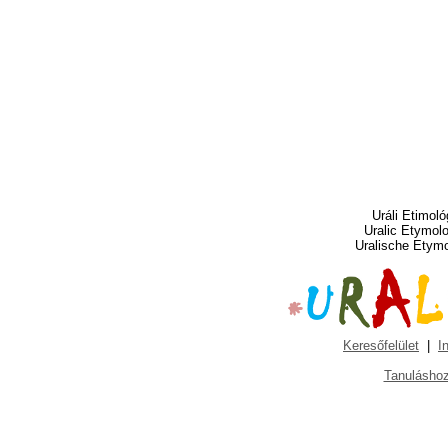
Uráli Etimoló
Uralic Etymol
Uralische Etym
Keresőfelület
|
I
Tanuláshoz