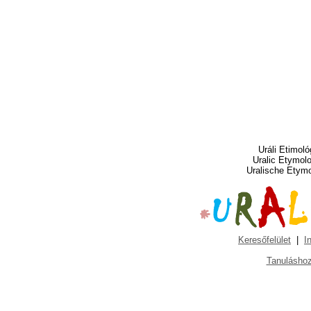
Uráli Etimoló
Uralic Etymol
Uralische Etym
Keresőfelület
|
I
Tanuláshoz