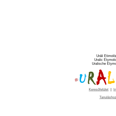
Uráli Etimoló
Uralic Etymol
Uralische Etym
Keresőfelület
|
I
Tanuláshoz