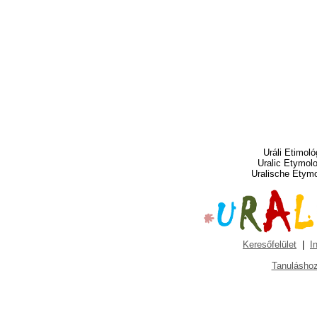
Uráli Etimoló
Uralic Etymol
Uralische Etym
Keresőfelület
|
I
Tanuláshoz