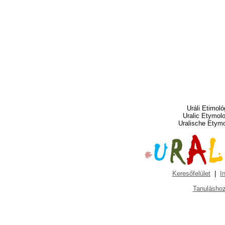
Uráli Etimoló
Uralic Etymol
Uralische Etym
Keresőfelület
|
I
Tanuláshoz