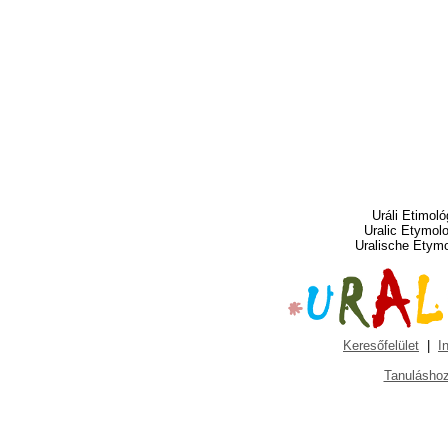
Uráli Etimoló
Uralic Etymol
Uralische Etym
Keresőfelület
|
I
Tanuláshoz