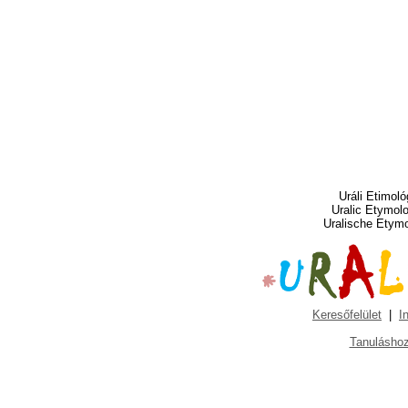
Uráli Etimoló
Uralic Etymol
Uralische Etym
Keresőfelület
|
I
Tanuláshoz