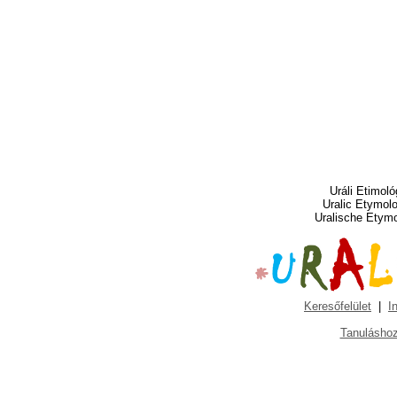
Uráli Etimoló
Uralic Etymol
Uralische Etym
Keresőfelület
|
I
Tanuláshoz