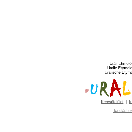
Uráli Etimoló
Uralic Etymol
Uralische Etym
Keresőfelület
|
I
Tanuláshoz