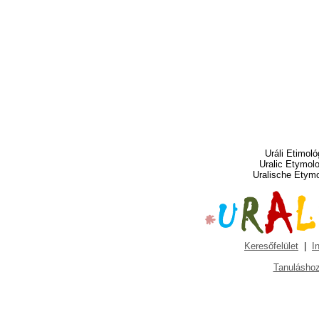
Uráli Etimoló
Uralic Etymol
Uralische Etym
Keresőfelület
|
I
Tanuláshoz