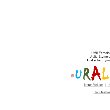
Uráli Etimoló
Uralic Etymol
Uralische Etym
Keresőfelület
|
I
Tanuláshoz