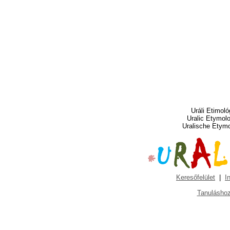
Uráli Etimoló
Uralic Etymol
Uralische Etym
Keresőfelület
|
I
Tanuláshoz