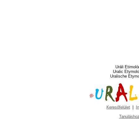
Uráli Etimoló
Uralic Etymol
Uralische Etym
Keresőfelület
|
I
Tanuláshoz