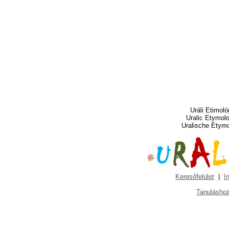
Uráli Etimoló
Uralic Etymol
Uralische Etym
Keresőfelület
|
I
Tanuláshoz