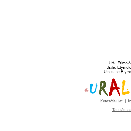
Uráli Etimoló
Uralic Etymol
Uralische Etym
Keresőfelület
|
I
Tanuláshoz