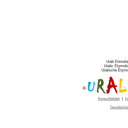
Uráli Etimoló
Uralic Etymol
Uralische Etym
Keresőfelület
|
I
Tanuláshoz