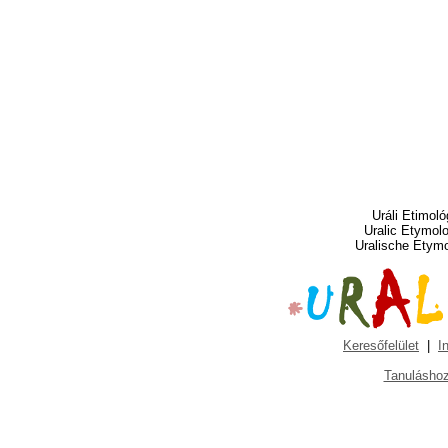
Uráli Etimoló
Uralic Etymol
Uralische Etym
Keresőfelület
|
I
Tanuláshoz