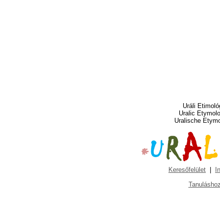
Uráli Etimoló
Uralic Etymol
Uralische Etym
Keresőfelület
|
I
Tanuláshoz