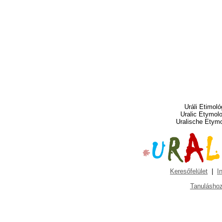
Uráli Etimoló
Uralic Etymol
Uralische Etym
Keresőfelület
|
I
Tanuláshoz