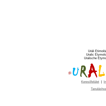
Uráli Etimoló
Uralic Etymol
Uralische Etym
Keresőfelület
|
I
Tanuláshoz