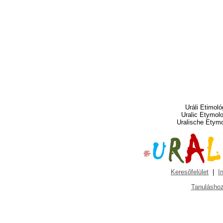
Uráli Etimoló
Uralic Etymol
Uralische Etym
Keresőfelület
|
I
Tanuláshoz