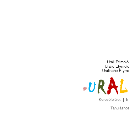
Uráli Etimoló
Uralic Etymol
Uralische Etym
Keresőfelület
|
I
Tanuláshoz