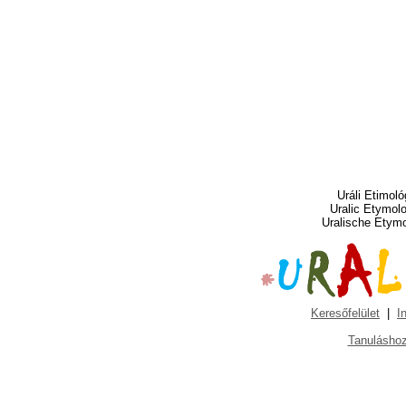
Uráli Etimoló
Uralic Etymol
Uralische Etym
Keresőfelület
|
I
Tanuláshoz