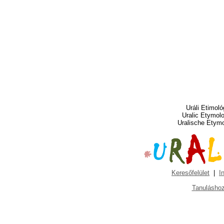
Uráli Etimoló
Uralic Etymol
Uralische Etym
Keresőfelület
|
I
Tanuláshoz