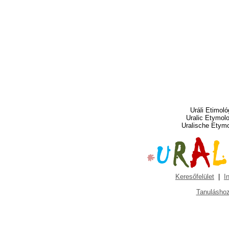
Uráli Etimoló
Uralic Etymol
Uralische Etym
Keresőfelület
|
I
Tanuláshoz