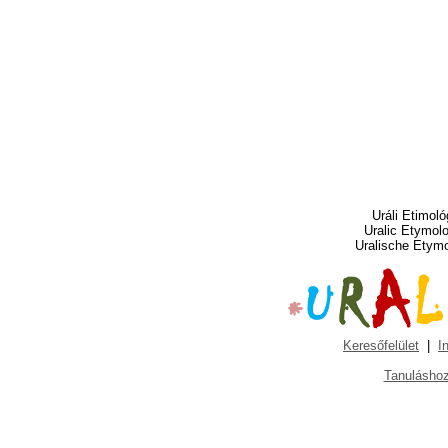
Uráli Etimoló
Uralic Etymol
Uralische Etym
Keresőfelület
|
I
Tanuláshoz