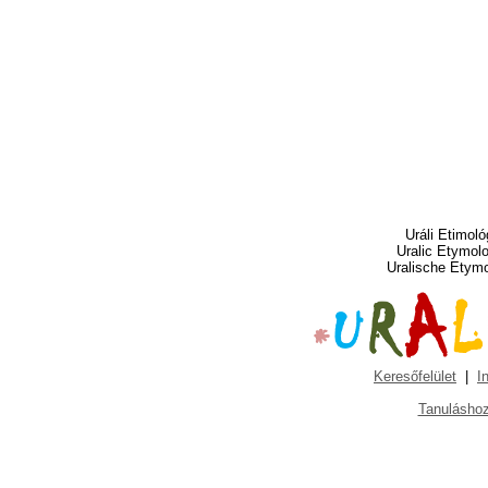
Uráli Etimoló
Uralic Etymol
Uralische Etym
Keresőfelület
|
I
Tanuláshoz