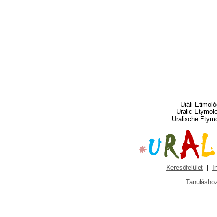
Uráli Etimoló
Uralic Etymol
Uralische Etym
Keresőfelület
|
I
Tanuláshoz