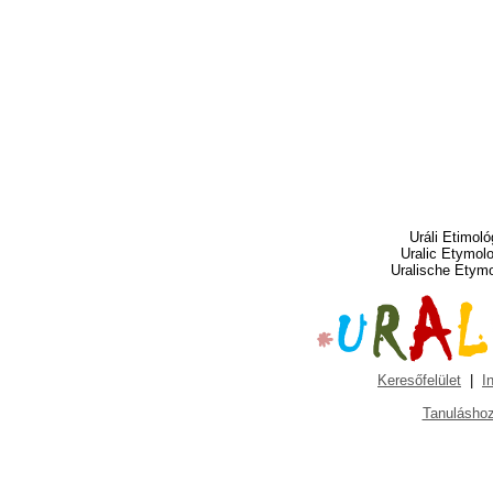
Uráli Etimoló
Uralic Etymol
Uralische Etym
Keresőfelület
|
I
Tanuláshoz