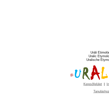
Uráli Etimoló
Uralic Etymol
Uralische Etym
Keresőfelület
|
I
Tanuláshoz