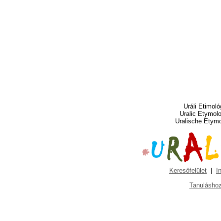
Uráli Etimoló
Uralic Etymol
Uralische Etym
Keresőfelület
|
I
Tanuláshoz