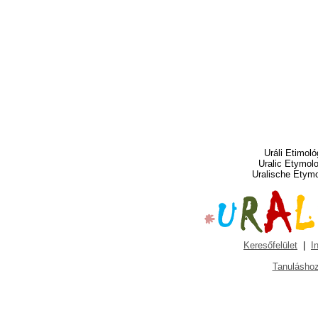
Uráli Etimoló
Uralic Etymol
Uralische Etym
Keresőfelület
|
I
Tanuláshoz