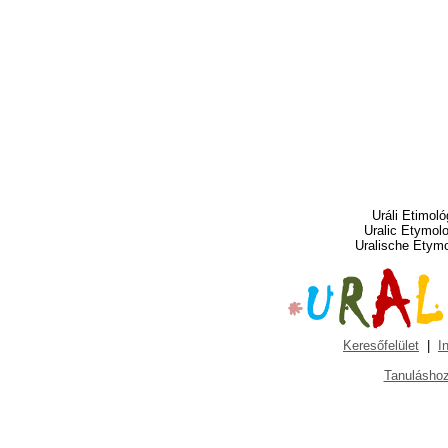
Uráli Etimoló
Uralic Etymol
Uralische Etym
Keresőfelület
|
I
Tanuláshoz