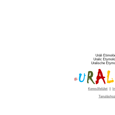
Uráli Etimoló
Uralic Etymol
Uralische Etym
Keresőfelület
|
I
Tanuláshoz