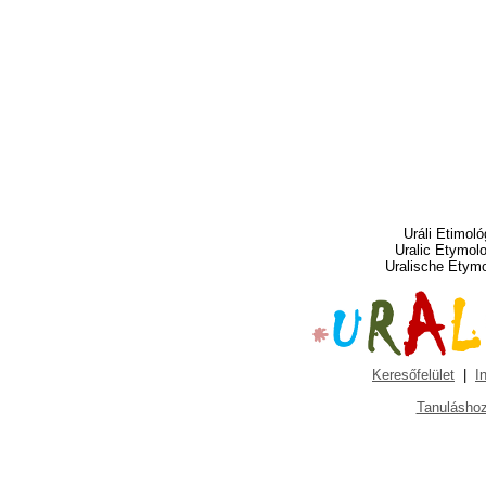
Uráli Etimoló
Uralic Etymol
Uralische Etym
Keresőfelület
|
I
Tanuláshoz