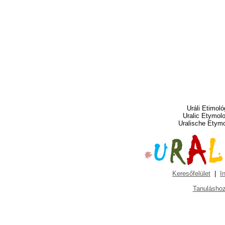
Uráli Etimoló
Uralic Etymol
Uralische Etym
Keresőfelület
|
I
Tanuláshoz