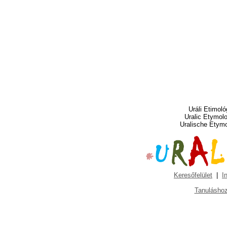
Uráli Etimoló
Uralic Etymol
Uralische Etym
Keresőfelület
|
I
Tanuláshoz