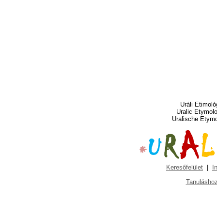
Uráli Etimoló
Uralic Etymol
Uralische Etym
Keresőfelület
|
I
Tanuláshoz