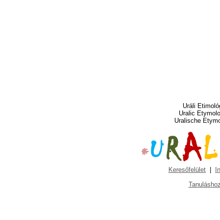
Uráli Etimoló
Uralic Etymol
Uralische Etym
Keresőfelület
|
I
Tanuláshoz