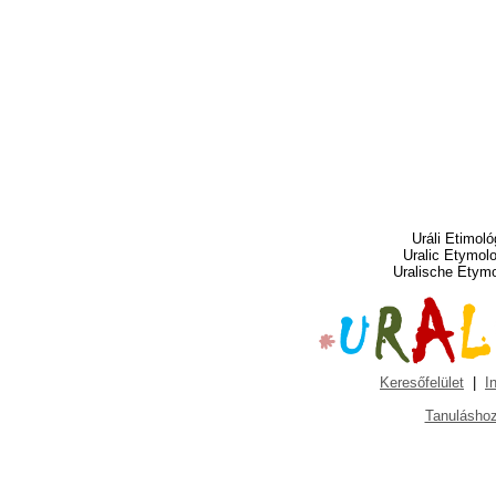
Uráli Etimoló
Uralic Etymol
Uralische Etym
Keresőfelület
|
I
Tanuláshoz