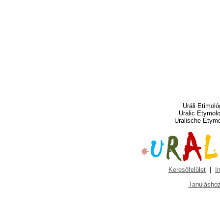
Uráli Etimoló
Uralic Etymol
Uralische Etym
Keresőfelület
|
I
Tanuláshoz