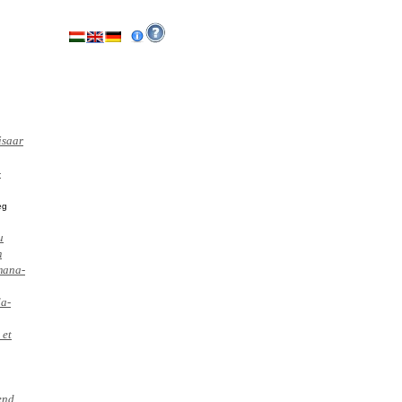
isaar
-
eg
u
m
mana-
da-
: et
end