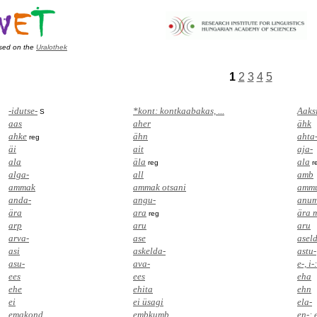
sed on the
Uralothek
1
2
3
4
5
-idutse-
*kont: kontkaabakas, ...
Aaks
S
aas
aher
ähk
ahke
ähn
ahta
reg
äi
ait
aja-
ala
äla
ala
reg
r
alga-
all
amb
ammak
ammak otsani
amm
anda-
angu-
anu
ära
ara
ära 
reg
arp
aru
aru
arva-
ase
asel
asi
askelda-
astu-
asu-
ava-
e-, i-
ees
ees
eha
ehe
ehita
ehn
ei
ei üsagi
ela-
emakond
embkumb
en-: 