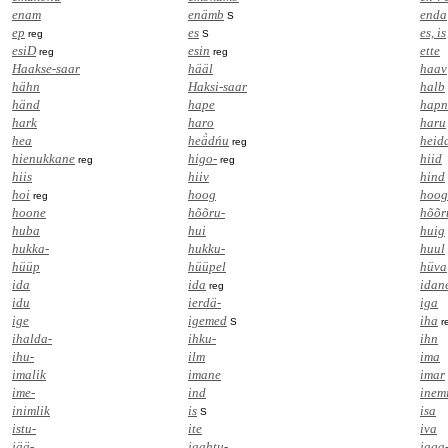
enam
enämb
enda
S
ep
es
es, is
reg
S
esiD
esin
ette
reg
reg
Haakse-saar
hääl
haav
hähn
Haksi-saar
halb
händ
hape
hapn
hark
haro
haru
hea
heä̀dńu
heid
reg
hienukkane
higo-
hiid
reg
reg
hiis
hiiv
hind
hoi
hoog
hoog
reg
hoone
hõõru-
hõõ
huba
hui
huig
hukka-
hukku-
huul
hüüp
hüüpel
hüva
ida
ida
idan
reg
idu
ierdä-
iga
ige
igemed
iha
S
r
ihalda-
ihku-
ihn
ihu-
ilm
ima
imalik
imane
imar
ime-
ind
inem
inimlik
is
isa
S
istu-
ite
iva
jää-
jaahtu-
jaga