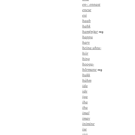
en-: ennast
enese
esi
haab
hahk
ham(m)ar
reg
happu
harv
heina uhtu-
hiir
hing
hoogu-
hõrmane
reg
hukk
hühm
ida
ide
iga
iha
ihu
imal
imav
inimine
ise
jää