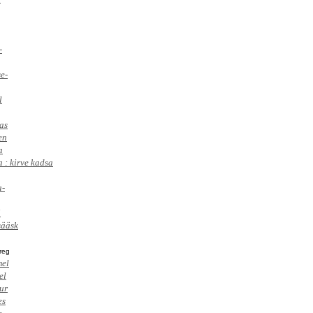
-
e-
l
as
en
a
 : kirve kadsa
a-
i
sääsk
reg
el
el
ur
es