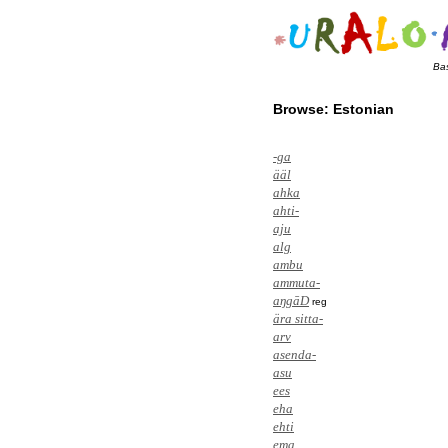
Ba
Browse: Estonian
-ga
ääl
ahka
ahti-
aju
alg
ambu
ammuta-
aŋgāD
reg
ära sitta-
arv
asenda-
asu
ees
eha
ehti
ema