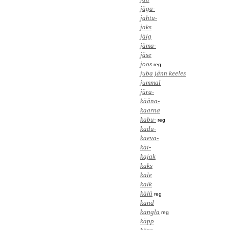
jäga-
jahtu-
jaks
jälg
jäma-
jäse
joos
reg
juba jänn keeles
jummal
jüra-
kääna-
kaarna
kabu-
reg
kadu-
kaeva-
käi-
kajak
kaks
kale
kalk
kälü
reg
kand
kangla
reg
käpp