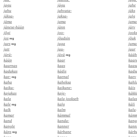
jagu
jägu
jahe
jahu
jahvata-
jäks
jäksa-
jaksa-
jalg
jäma
jama
jama
jänese-hüüp
jänn
järv
jõgi
joo-
jooks
jos
jõudsin
jõuk
reg
jues
juga
juma
reg
jutt
juu-
juur
jürä-
jüvä
kääb
reg
kääp
kaar
kaar
kaarnas
kaas
kaas
kadakas
kädis
kadsa
kae-
kaenal
kaev
reg
kaha
kaheksa
kahl
kaiku-
kaikune-
käis
kajakas
kaje-
käkk
kala
kala jookseb
kala
kale
kalg
käli
reg
kalk
kalm
kalu
kamar
kämmal
kämm
kand
kanda-
kang
kangle
kanner
kann
käps
kärbane
kärb
reg