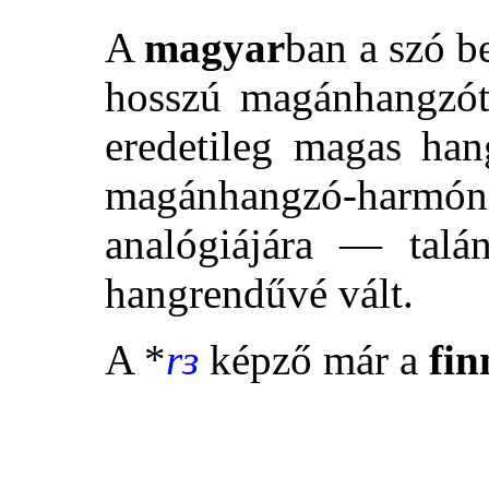
A
magyar
ban a szó b
hosszú magánhangzót
eredetileg magas ha
magánhangzó-harmóni
analógiájára — tal
hangrendűvé vált.
A *
rɜ
képző már a
fi