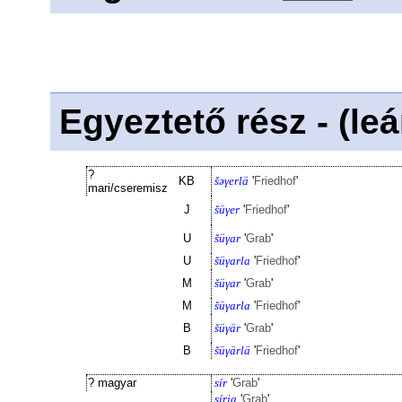
Egyeztető rész - (le
?
KB
šəγerlä
'
Friedhof
'
mari/cseremisz
J
šüγer
'
Friedhof
'
U
šüγar
'
Grab
'
U
šüγarla
'
Friedhof
'
M
šüγar
'
Grab
'
M
šüγarla
'
Friedhof
'
B
šüγär
'
Grab
'
B
šüγärlä
'
Friedhof
'
? magyar
sír
'
Grab
'
sírja
'
Grab
'