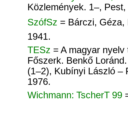
Közlemények. 1–, Pest, 
SzófSz
= Bárczi, Géza,
1941.
TESz
= A magyar nyelv tö
Főszerk. Benkő Loránd. 
(1–2), Kubínyi László –
1976.
Wichmann: TscherT 99