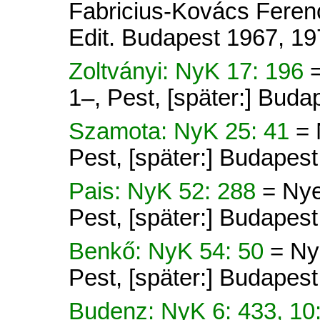
Fabricius-Kovács Ferenc
Edit. Budapest 1967, 19
Zoltványi: NyK 17: 196
1–, Pest, [später:] Buda
Szamota: NyK 25: 41
= 
Pest, [später:] Budapes
Pais: NyK 52: 288
= Nye
Pest, [später:] Budapes
Benkő: NyK 54: 50
= Ny
Pest, [später:] Budapes
Budenz: NyK 6: 433, 10