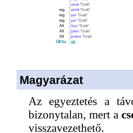
sírok
'
Grab
'
reg
sérëk
'
Grab
'
reg
zsir
'
Grab
'
reg
zsír
'
Grab
'
Alt
Seyr
'
Grab
'
Alt
ʃyher
'
Grab
'
Alt
ʃerben
'
Grab
'
ÚESz.
sír
Magyarázat
Az egyeztetés a táv
bizonytalan, mert a
cs
visszavezethető.