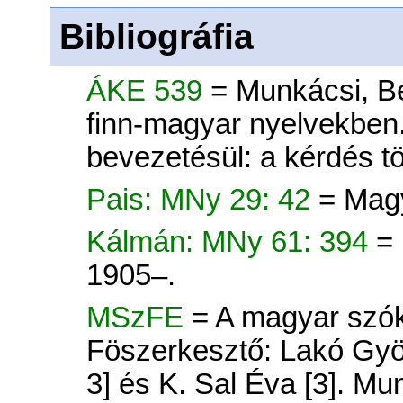
Bibliográfia
ÁKE 539
= Munkácsi, Be
finn-magyar nyelvekben.
bevezetésül: a kérdés t
Pais: MNy 29: 42
= Magy
Kálmán: MNy 61: 394
=
1905–.
MSzFE
= A magyar szók
Föszerkesztő: Lakó Györ
3] és K. Sal Éva [3]. Mu