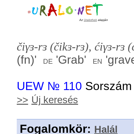
Az
Uralothek
alapján
čiγɜ-rɜ (čikɜ-rɜ), ćiγɜ-rɜ (
(fn)
'
'
Grab
'
'
grav
de
en
UEW № 110
Sorszám 
>>
Új keresés
Fogalomkör
:
Halál